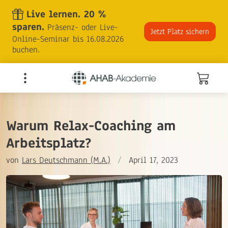
Skip
Live lernen. 20 %
to
sparen.
Präsenz- oder Live-
the
Jetzt Platz sichern
Online-Seminar bis 16.08.2026
content
buchen.
Warum Relax-Coaching am
Arbeitsplatz?
von
Lars Deutschmann (M.A.)
/
April 17, 2023