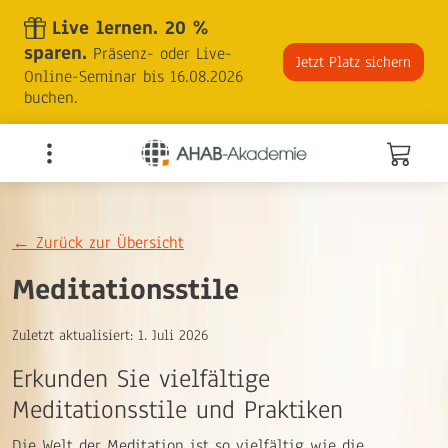
Skip
Live lernen. 20 %
to
sparen.
Präsenz- oder Live-
the
Jetzt Platz sichern
Online-Seminar bis 16.08.2026
content
buchen.
←
Zurück zur Übersicht
Meditationsstile
Zuletzt aktualisiert:
1. Juli 2026
Erkunden Sie vielfältige
Meditationsstile und Praktiken
Die Welt der Meditation ist so vielfältig wie die