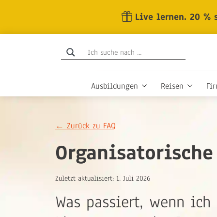
Skip
Live lernen. 20 % 
to
the
content
Ausbildungen
Reisen
Fi
←
Zurück zu FAQ
Organisatorisch
Zuletzt aktualisiert:
1. Juli 2026
Was passiert, wenn ich