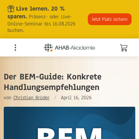
Skip
Live lernen. 20 %
to
sparen.
Präsenz- oder Live-
the
Jetzt Platz sichern
Online-Seminar bis 16.08.2026
content
buchen.
Der BEM-Guide: Konkrete
Handlungsempfehlungen
von
Christian Brüder
/
April 16, 2026