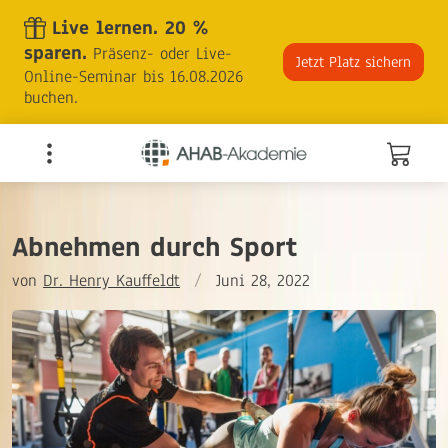
Skip
Live lernen. 20 %
to
sparen.
Präsenz- oder Live-
the
Jetzt Platz sichern
Online-Seminar bis 16.08.2026
content
buchen.
Abnehmen durch Sport
von
Dr. Henry Kauffeldt
/
Juni 28, 2022