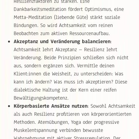
Resilienzfaktoren zu stärken. Eine
Dankbarkeitsmeditation fördert Optimismus, eine
Metta-Meditation (liebende Güte) stärkt soziale
Bindungen. So wird Achtsamkeit vom reinen
Beobachten zum aktiven Ressourcenaufbau.
Akzeptanz und Veränderung balancieren
:
Achtsamkeit lehrt Akzeptanz – Resilienz lehrt
Veränderung. Beide Prinzipien schließen sich nicht
aus, sondern ergänzen sich. Vermittle deinen
Klient:innen die Weisheit, zu unterscheiden: Was
kann ich ändern? Was muss ich akzeptieren? Diese
dialektische Haltung ist der Kern einer reifen
Bewältigungskompetenz.
Körperbasierte Ansätze nutzen
: Sowohl Achtsamkeit
als auch Resilienz profitieren von körperorientierten
Methoden. Atemübungen, Yoga oder progressive
Muskelentspannung verbinden bewusste
Wahrnehmung mit aktiver Stressregulation. Der