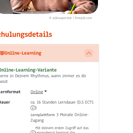
© pikisuperstar | freepik.com
chulungsdetails
Online-Learning
Online-Learning-Variante
Lerne in Deinem Rhythmus, wann immer es dir
passt
Lernformat
Online
Dauer
ca. 16 Stunden Lerndauer (0,5 ECTS
)
3 Monate Online-
Lernplattform
Zugang
Mit deinem ersten Zugriff auf das
Lernmaterial beginnt die