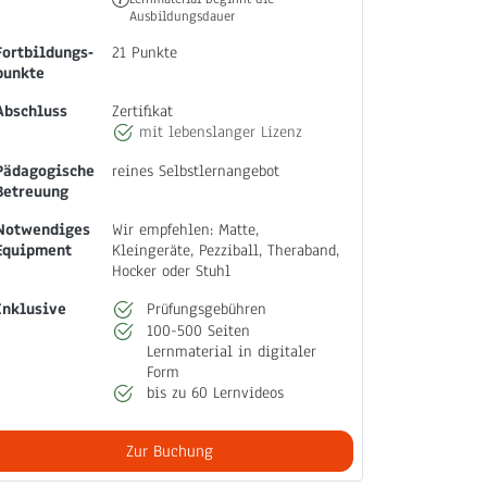
Ausbildungsdauer
Fortbildungs‐
21 Punkte
punkte
Abschluss
Zertifikat
mit lebenslanger Lizenz
Pädagogische
reines Selbstlernangebot
Betreuung
Notwendiges
Wir empfehlen: Matte,
Equipment
Kleingeräte, Pezziball, Theraband,
Hocker oder Stuhl
Inklusive
Prüfungsgebühren
100-500 Seiten
Lernmaterial in digitaler
Form
bis zu 60 Lernvideos
Zur Buchung