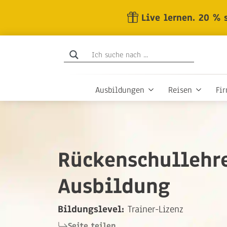
Skip
Live lernen. 20 % 
to
the
content
Ausbildungen
Reisen
Fi
Rückenschullehr
Ausbildung
Bildungslevel:
Trainer-Lizenz
Seite teilen