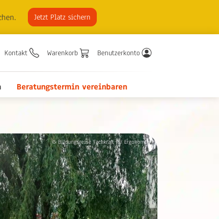
chen.
Jetzt Platz sichern
Kontakt
Warenkorb
Benutzerkonto
n
Beratungstermin vereinbaren
© Bildungsreise Fachkraft für Ergonomie