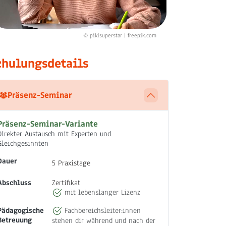
© pikisuperstar | freepik.com
chulungsdetails
Präsenz-Seminar
Präsenz-Seminar-Variante
Direkter Austausch mit Experten und
Gleichgesinnten
Dauer
5 Praxistage
Abschluss
Zertifikat
mit lebenslanger Lizenz
Pädagogische
Fachbereichsleiter:innen
Betreuung
stehen dir während und nach der