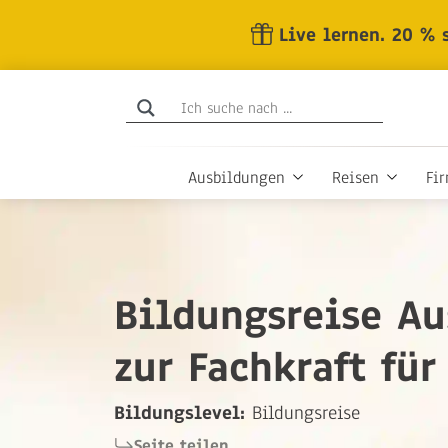
Skip
Live lernen. 20 % 
to
the
content
Ausbildungen
Reisen
Fi
Bildungsreise A
zur Fachkraft fü
Bildungslevel:
Bildungsreise
Seite teilen