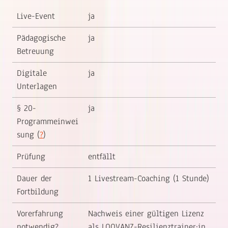
Live-Event
ja
Pädagogische
ja
Betreuung
Digitale
ja
Unterlagen
§ 20-
ja
Programmeinwei
sung (
?
)
Prüfung
entfällt
Dauer der
1 Livestream-Coaching (1 Stunde)
Fortbildung
Vorerfahrung
Nachweis einer gültigen Lizenz
notwendig?
als LOOVANZ-Resilienztrainer:in