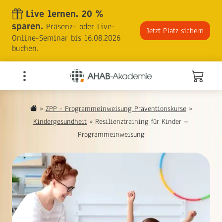
Skip
Live lernen. 20 %
to
sparen.
Präsenz- oder Live-
the
Jetzt Platz sichern
Online-Seminar bis 16.08.2026
content
buchen.
»
ZPP - Programmeinweisung Präventionskurse
»
Kindergesundheit
»
Resilienztraining für Kinder –
Programmeinweisung