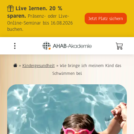
Skip
Live lernen. 20 %
to
sparen.
Präsenz- oder Live-
the
Jetzt Platz sichern
Online-Seminar bis 16.08.2026
content
buchen.
»
Kindergesundheit
»
Wie bringe ich meinem Kind das
Schwimmen bei