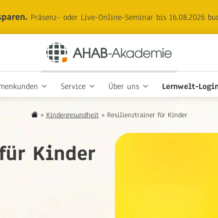
sparen.
Präsenz- oder Live-Online-Seminar bis 16.08.2026 bu
rmenkunden
Service
Über uns
Lernwelt-Logi
»
Kindergesundheit
»
Resilienztrainer für Kinder
für Kinder