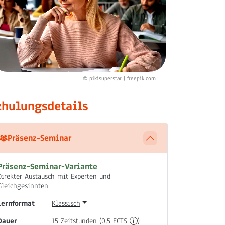
© pikisuperstar | freepik.com
chulungsdetails
Präsenz-Seminar
Präsenz-Seminar-Variante
Direkter Austausch mit Experten und
Gleichgesinnten
Lernformat
Klassisch
Dauer
15 Zeitstunden (0,5 ECTS
)