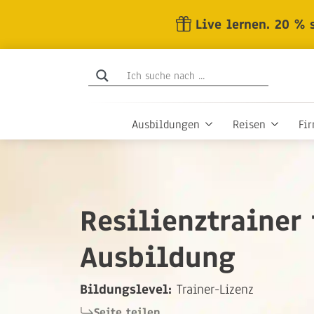
Skip
Live lernen. 20 % 
to
the
content
Ausbildungen
Reisen
Fi
Resilienztrainer 
Ausbildung
Bildungslevel:
Trainer-Lizenz
Seite teilen