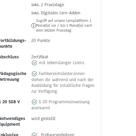
2 Praxistage
inkl.
Digitales Lern-Addon
inkl.
Zugriff auf unsere Lernplattform: 1
Monat(e) vor / bis 1 Monat(e) nach
dem letzten Praxistag
Fortbildungs‐
20 Punkte
punkte
Abschluss
Zertifikat
mit lebenslanger Lizenz
Pädagogische
Fachbereichsleiter:innen
Betreuung
stehen dir während und nach der
Ausbildung für inhaltliche Fragen
zur Verfügung.
§ 20 SGB V
§ 20-Programmeinweisung
anerkannt
Notwendiges
wird gestellt
Equipment
Inklusive
Prüfungsgebühren