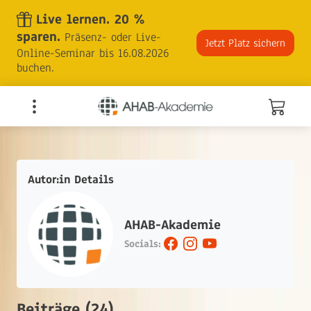
Skip
Live lernen. 20 %
to
sparen.
Präsenz- oder Live-
the
Jetzt Platz sichern
Online-Seminar bis 16.08.2026
content
buchen.
Autor:in Details
AHAB-Akademie
Socials:
Beiträge (24)