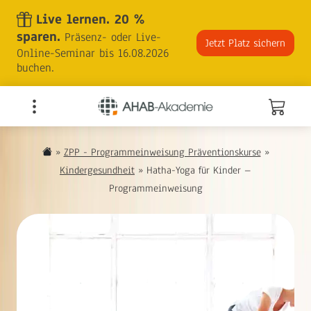
Skip
Live lernen. 20 %
to
sparen.
Präsenz- oder Live-
the
Jetzt Platz sichern
Online-Seminar bis 16.08.2026
content
buchen.
»
ZPP - Programmeinweisung Präventionskurse
»
Kindergesundheit
»
Hatha-Yoga für Kinder –
Programmeinweisung