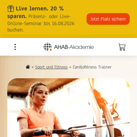
Skip
Live lernen. 20 %
to
sparen.
Präsenz- oder Live-
the
Jetzt Platz sichern
Online-Seminar bis 16.08.2026
content
buchen.
»
Sport und Fitness
»
Cardiofitness Trainer