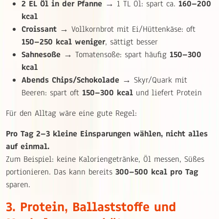
2 EL Öl in der Pfanne
→ 1 TL Öl: spart ca.
160–200
kcal
Croissant
→ Vollkornbrot mit Ei/Hüttenkäse: oft
150–250 kcal weniger
, sättigt besser
Sahnesoße
→ Tomatensoße: spart häufig
150–300
kcal
Abends Chips/Schokolade
→ Skyr/Quark mit
Beeren: spart oft
150–300 kcal
und liefert Protein
Für den Alltag wäre eine gute Regel:
Pro Tag 2–3 kleine Einsparungen wählen, nicht alles
auf einmal.
Zum Beispiel: keine Kaloriengetränke, Öl messen, Süßes
portionieren. Das kann bereits
300–500 kcal pro Tag
sparen.
3. Protein, Ballaststoffe und