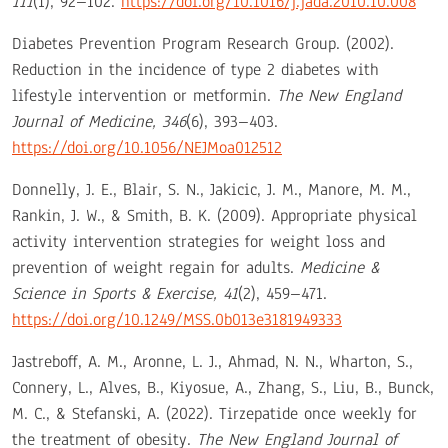
111
(1), 92–102.
https://doi.org/10.1016/j.jada.2010.10.008
Diabetes Prevention Program Research Group. (2002).
Reduction in the incidence of type 2 diabetes with
lifestyle intervention or metformin.
The New England
Journal of Medicine, 346
(6), 393–403.
https://doi.org/10.1056/NEJMoa012512
Donnelly, J. E., Blair, S. N., Jakicic, J. M., Manore, M. M.,
Rankin, J. W., & Smith, B. K. (2009). Appropriate physical
activity intervention strategies for weight loss and
prevention of weight regain for adults.
Medicine &
Science in Sports & Exercise, 41
(2), 459–471.
https://doi.org/10.1249/MSS.0b013e3181949333
Jastreboff, A. M., Aronne, L. J., Ahmad, N. N., Wharton, S.,
Connery, L., Alves, B., Kiyosue, A., Zhang, S., Liu, B., Bunck,
M. C., & Stefanski, A. (2022). Tirzepatide once weekly for
the treatment of obesity.
The New England Journal of