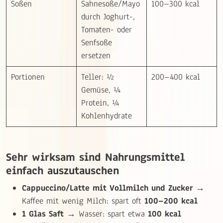
Soßen
Sahnesoße/Mayo
100–300 kcal
durch Joghurt-,
Tomaten- oder
Senfsoße
ersetzen
Portionen
Teller: ½
200–400 kcal
Gemüse, ¼
Protein, ¼
Kohlenhydrate
Sehr wirksam sind Nahrungsmittel
einfach auszutauschen
Cappuccino/Latte mit Vollmilch und Zucker
→
Kaffee mit wenig Milch: spart oft
100–200 kcal
1 Glas Saft
→ Wasser: spart etwa
100 kcal