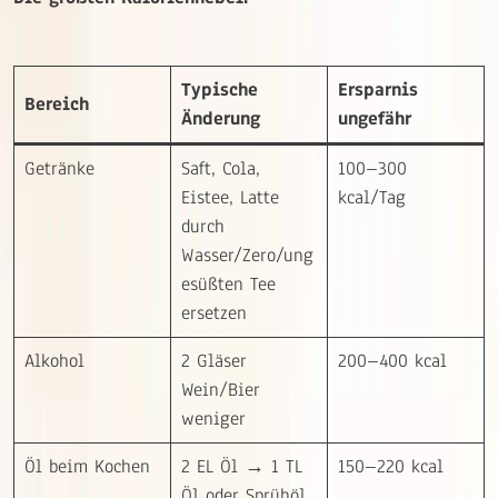
Typische
Ersparnis
Bereich
Änderung
ungefähr
Getränke
Saft, Cola,
100–300
Eistee, Latte
kcal/Tag
durch
Wasser/Zero/ung
esüßten Tee
ersetzen
Alkohol
2 Gläser
200–400 kcal
Wein/Bier
weniger
Öl beim Kochen
2 EL Öl → 1 TL
150–220 kcal
Öl oder Sprühöl