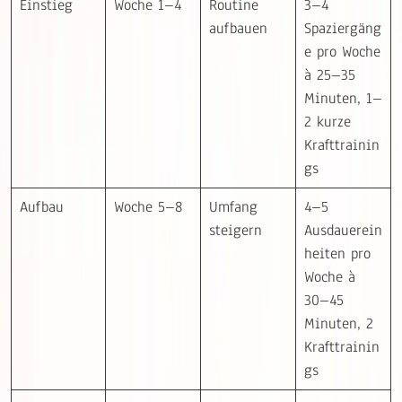
Einstieg
Woche 1–4
Routine
3–4
aufbauen
Spaziergäng
e pro Woche
à 25–35
Minuten, 1–
2 kurze
Krafttrainin
gs
Aufbau
Woche 5–8
Umfang
4–5
steigern
Ausdauerein
heiten pro
Woche à
30–45
Minuten, 2
Krafttrainin
gs