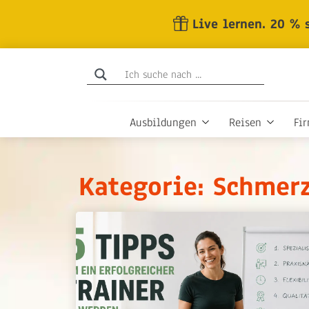
Skip
Live lernen. 20 % 
to
the
content
Ausbildungen
Reisen
Fi
Kategorie: Schmerz