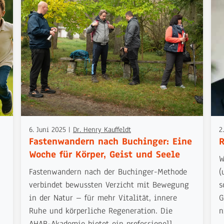
6. Juni 2025
|
Dr. Henry Kauffeldt
2
Fastenwandern nach Buchinger: Eine
R
Woche für Körper, Geist und Seele
W
Fastenwandern nach der Buchinger-Methode
(
verbindet bewussten Verzicht mit Bewegung
s
in der Natur – für mehr Vitalität, innere
G
Ruhe und körperliche Regeneration. Die
n
AHAB-Akademie bietet ein professionell