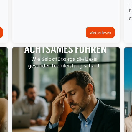
–
b
M
Weiterlesen