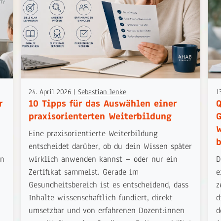
24. April 2026
|
Sebastian Jenke
1
r
10 Tipps für das Auswählen einer
Q
praxisorienterten Weiterbildung
G
W
Eine praxisorientierte Weiterbildung
b
entscheidet darüber, ob du dein Wissen später
ln
wirklich anwenden kannst – oder nur ein
D
Zertifikat sammelst. Gerade im
e
Gesundheitsbereich ist es entscheidend, dass
z
Inhalte wissenschaftlich fundiert, direkt
d
umsetzbar und von erfahrenen Dozent:innen
d