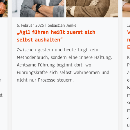
6. Februar 2026
|
Sebastian Jenke
1
„Agil führen heißt zuerst sich
W
selbst aushalten“
m
E
Zwischen gestern und heute liegt kein
Methodenbruch, sondern eine innere Haltung.
K
Achtsame Führung beginnt dort, wo
P
Führungskräfte sich selbst wahrnehmen und
Z
n,
nicht nur Prozesse steuern.
e
F
et
m
s
m
a
u