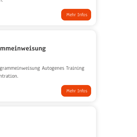
Mehr Infos
grammeinweisung
rogrammeinweisung Autogenes Training
ntration.
Mehr Infos