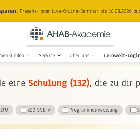
sparen.
Präsenz- oder Live-Online-Seminar bis 16.08.2026 bu
rmenkunden
Service
Über uns
Lernwelt-Logi
de eine
Schulung
(132)
, die zu dir 
ZFU
§20 SGB V
Programmeinweisung
S